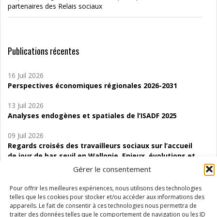
partenaires des Relais sociaux
Publications récentes
16 Juil 2026
Perspectives économiques régionales 2026-2031
13 Juil 2026
Analyses endogènes et spatiales de l’ISADF 2025
09 Juil 2026
Regards croisés des travailleurs sociaux sur l’accueil
de jour de bas seuil en Wallonie. Enjeux, évolutions et
perspectives
Gérer le consentement
06 Juil 2026
Pour offrir les meilleures expériences, nous utilisons des technologies
Étude d’évaluabilité des Structures
telles que les cookies pour stocker et/ou accéder aux informations des
d’accompagnement à l’autocréation d’emploi (SAACE)
appareils. Le fait de consentir à ces technologies nous permettra de
traiter des données telles que le comportement de navigation ou les ID