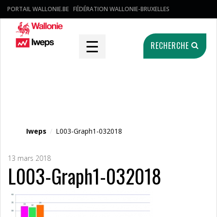
PORTAIL WALLONIE.BE
FÉDÉRATION WALLONIE-BRUXELLES
☰
RECHERCHE
Fichier média
Iweps
/
L003-Graph1-032018
13 mars 2018
L003-Graph1-032018