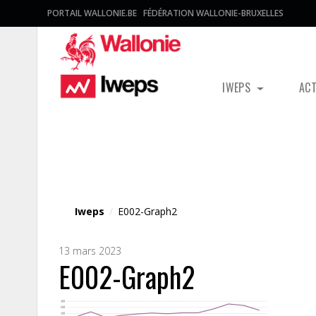
PORTAIL WALLONIE.BE
FÉDÉRATION WALLONIE-BRUXELLES
IWEPS
AC
Fichier média
Iweps
/
E002-Graph2
13 mars 2023
E002-Graph2