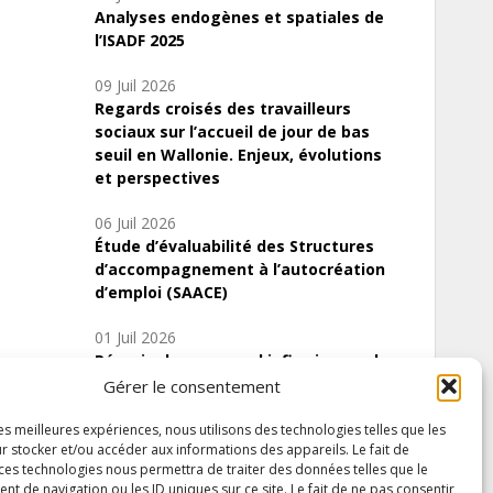
Analyses endogènes et spatiales de
l’ISADF 2025
09 Juil 2026
Regards croisés des travailleurs
sociaux sur l’accueil de jour de bas
seuil en Wallonie. Enjeux, évolutions
et perspectives
06 Juil 2026
Étude d’évaluabilité des Structures
d’accompagnement à l’autocréation
d’emploi (SAACE)
01 Juil 2026
Pénurie du personnel infirmier :quels
indicateurs d’offre de soins pour
Gérer le consentement
comprendre la situation en Wallonie ?
les meilleures expériences, nous utilisons des technologies telles que les
r stocker et/ou accéder aux informations des appareils. Le fait de
 ces technologies nous permettra de traiter des données telles que le
 de navigation ou les ID uniques sur ce site. Le fait de ne pas consentir