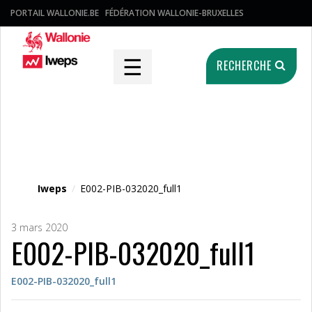
PORTAIL WALLONIE.BE
FÉDÉRATION WALLONIE-BRUXELLES
☰
RECHERCHE
Fichier média
Iweps
/
E002-PIB-032020_full1
3 mars 2020
E002-PIB-032020_full1
E002-PIB-032020_full1