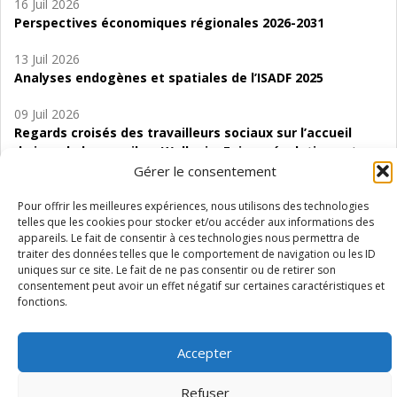
16 Juil 2026
Perspectives économiques régionales 2026-2031
13 Juil 2026
Analyses endogènes et spatiales de l’ISADF 2025
09 Juil 2026
Regards croisés des travailleurs sociaux sur l’accueil
de jour de bas seuil en Wallonie. Enjeux, évolutions et
perspectives
Gérer le consentement
06 Juil 2026
Pour offrir les meilleures expériences, nous utilisons des technologies
telles que les cookies pour stocker et/ou accéder aux informations des
Étude d’évaluabilité des Structures
appareils. Le fait de consentir à ces technologies nous permettra de
d’accompagnement à l’autocréation d’emploi (SAACE)
traiter des données telles que le comportement de navigation ou les ID
uniques sur ce site. Le fait de ne pas consentir ou de retirer son
01 Juil 2026
consentement peut avoir un effet négatif sur certaines caractéristiques et
Pénurie du personnel infirmier :quels indicateurs
fonctions.
d’offre de soins pour comprendre la situation en
Wallonie ?
Accepter
Refuser