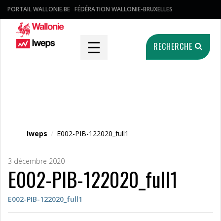
PORTAIL WALLONIE.BE
FÉDÉRATION WALLONIE-BRUXELLES
☰
RECHERCHE
Fichier média
Iweps
/
E002-PIB-122020_full1
3 décembre 2020
E002-PIB-122020_full1
E002-PIB-122020_full1