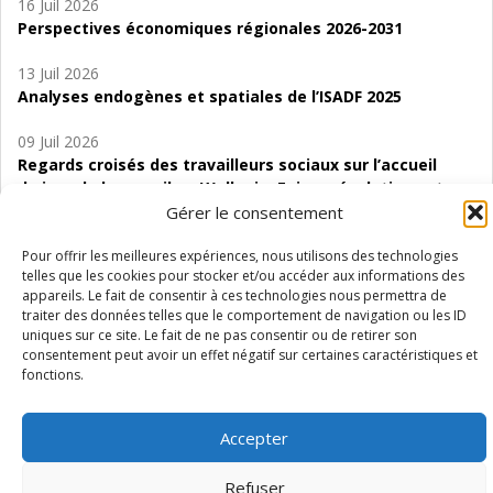
16 Juil 2026
Perspectives économiques régionales 2026-2031
13 Juil 2026
Analyses endogènes et spatiales de l’ISADF 2025
09 Juil 2026
Regards croisés des travailleurs sociaux sur l’accueil
de jour de bas seuil en Wallonie. Enjeux, évolutions et
perspectives
Gérer le consentement
06 Juil 2026
Pour offrir les meilleures expériences, nous utilisons des technologies
telles que les cookies pour stocker et/ou accéder aux informations des
Étude d’évaluabilité des Structures
appareils. Le fait de consentir à ces technologies nous permettra de
d’accompagnement à l’autocréation d’emploi (SAACE)
traiter des données telles que le comportement de navigation ou les ID
uniques sur ce site. Le fait de ne pas consentir ou de retirer son
01 Juil 2026
consentement peut avoir un effet négatif sur certaines caractéristiques et
Pénurie du personnel infirmier :quels indicateurs
fonctions.
d’offre de soins pour comprendre la situation en
Wallonie ?
Accepter
Refuser