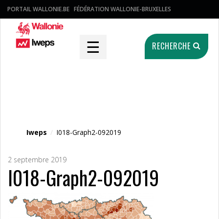
PORTAIL WALLONIE.BE
FÉDÉRATION WALLONIE-BRUXELLES
☰
RECHERCHE
Fichier média
Iweps
/
I018-Graph2-092019
2 septembre 2019
I018-Graph2-092019