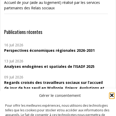
Accueil de jour (aide au logement) réalisé par les services
partenaires des Relais sociaux
Publications récentes
16 Juil 2026
Perspectives économiques régionales 2026-2031
13 Juil 2026
Analyses endogènes et spatiales de l’ISADF 2025
09 Juil 2026
Regards croisés des travailleurs sociaux sur l’accueil
de jour de bas seuil en Wallonie. Enjeux, évolutions et
perspectives
Gérer le consentement
06 Juil 2026
Pour offrir les meilleures expériences, nous utilisons des technologies
Étude d’évaluabilité des Structures
telles que les cookies pour stocker et/ou accéder aux informations des
d’accompagnement à l’autocréation d’emploi (SAACE)
appareils. Le fait de consentir à ces technologies nous permettra de