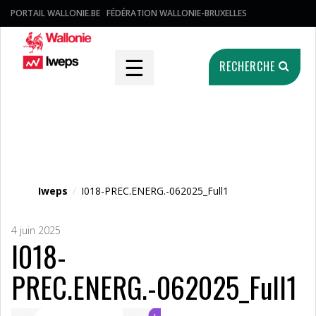
PORTAIL WALLONIE.BE
FÉDÉRATION WALLONIE-BRUXELLES
☰
RECHERCHE
Fichier média
Iweps
/
I018-PREC.ENERG.-062025_Full1
4 juin 2025
I018-
PREC.ENERG.-062025_Full1