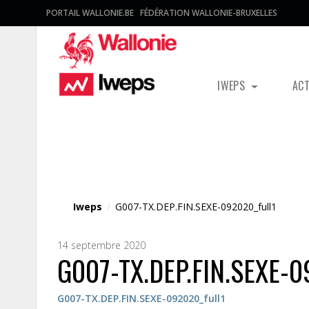
PORTAIL WALLONIE.BE
FÉDÉRATION WALLONIE-BRUXELLES
IWEPS
AC
Fichier média
Iweps
/
G007-TX.DEP.FIN.SEXE-092020_full1
14 septembre 2020
G007-TX.DEP.FIN.SEXE-0
G007-TX.DEP.FIN.SEXE-092020_full1