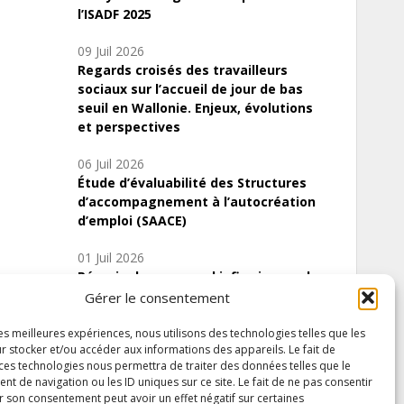
l’ISADF 2025
09 Juil 2026
Regards croisés des travailleurs
sociaux sur l’accueil de jour de bas
seuil en Wallonie. Enjeux, évolutions
et perspectives
06 Juil 2026
Étude d’évaluabilité des Structures
d’accompagnement à l’autocréation
d’emploi (SAACE)
01 Juil 2026
Pénurie du personnel infirmier :quels
indicateurs d’offre de soins pour
Gérer le consentement
comprendre la situation en Wallonie ?
les meilleures expériences, nous utilisons des technologies telles que les
r stocker et/ou accéder aux informations des appareils. Le fait de
 ces technologies nous permettra de traiter des données telles que le
 de navigation ou les ID uniques sur ce site. Le fait de ne pas consentir
Inscrivez-vous à notre newsletter
r son consentement peut avoir un effet négatif sur certaines