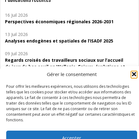
16 Juil 2026
Perspectives économiques régionales 2026-2031
13 Juil 2026
Analyses endogènes et spatiales de l’ISADF 2025
09 Juil 2026
Regards croisés des travailleurs sociaux sur l’accueil
de jour de bas seuil en Wallonie. Enjeux, évolutions et
perspectives
Gérer le consentement
06 Juil 2026
Pour offrir les meilleures expériences, nous utilisons des technologies
Étude d’évaluabilité des Structures
telles que les cookies pour stocker et/ou accéder aux informations des
appareils. Le fait de consentir à ces technologies nous permettra de
d’accompagnement à l’autocréation d’emploi (SAACE)
traiter des données telles que le comportement de navigation ou les ID
uniques sur ce site. Le fait de ne pas consentir ou de retirer son
01 Juil 2026
consentement peut avoir un effet négatif sur certaines caractéristiques et
Pénurie du personnel infirmier :quels indicateurs
fonctions.
d’offre de soins pour comprendre la situation en
Wallonie ?
Accepter