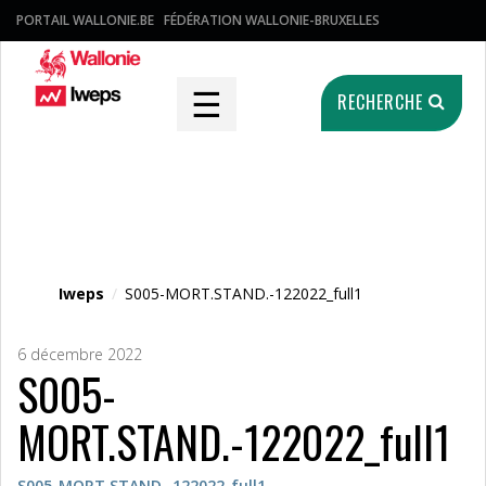
PORTAIL WALLONIE.BE
FÉDÉRATION WALLONIE-BRUXELLES
☰
RECHERCHE
Fichier média
Iweps
/
S005-MORT.STAND.-122022_full1
6 décembre 2022
S005-
MORT.STAND.-122022_full1
S005-MORT.STAND.-122022_full1