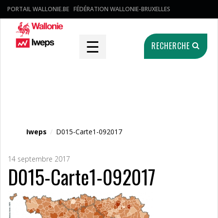
PORTAIL WALLONIE.BE
FÉDÉRATION WALLONIE-BRUXELLES
☰
RECHERCHE
Fichier média
Iweps
/
D015-Carte1-092017
14 septembre 2017
D015-Carte1-092017