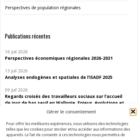
Perspectives de population régionales
Publications récentes
16 Juil 2026
Perspectives économiques régionales 2026-2031
13 Juil 2026
Analyses endogènes et spatiales de l’ISADF 2025
09 Juil 2026
Regards croisés des travailleurs sociaux sur l’accueil
de jour de bas seuil en Wallonie. Enjeux, évolutions et
perspectives
Gérer le consentement
06 Juil 2026
Pour offrir les meilleures expériences, nous utilisons des technologies
Étude d’évaluabilité des Structures
telles que les cookies pour stocker et/ou accéder aux informations des
d’accompagnement à l’autocréation d’emploi (SAACE)
appareils. Le fait de consentir à ces technologies nous permettra de