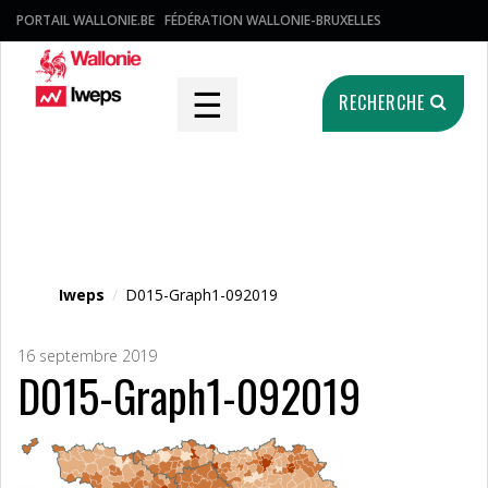
PORTAIL WALLONIE.BE
FÉDÉRATION WALLONIE-BRUXELLES
☰
RECHERCHE
Fichier média
Iweps
/
D015-Graph1-092019
16 septembre 2019
D015-Graph1-092019