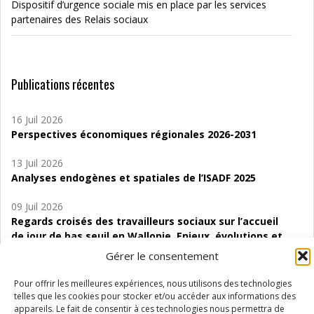
Dispositif d’urgence sociale mis en place par les services
partenaires des Relais sociaux
Publications récentes
16 Juil 2026
Perspectives économiques régionales 2026-2031
13 Juil 2026
Analyses endogènes et spatiales de l’ISADF 2025
09 Juil 2026
Regards croisés des travailleurs sociaux sur l’accueil
de jour de bas seuil en Wallonie. Enjeux, évolutions et
perspectives
Gérer le consentement
06 Juil 2026
Pour offrir les meilleures expériences, nous utilisons des technologies
Étude d’évaluabilité des Structures
telles que les cookies pour stocker et/ou accéder aux informations des
d’accompagnement à l’autocréation d’emploi (SAACE)
appareils. Le fait de consentir à ces technologies nous permettra de