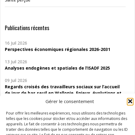
Publications récentes
16 Juil 2026
Perspectives économiques régionales 2026-2031
13 Juil 2026
Analyses endogènes et spatiales de l’ISADF 2025
09 Juil 2026
Regards croisés des travailleurs sociaux sur l’accueil
de jour de bas seuil en Wallonie. Enjeux, évolutions et
perspectives
Gérer le consentement
06 Juil 2026
Pour offrir les meilleures expériences, nous utilisons des technologies
Étude d’évaluabilité des Structures
telles que les cookies pour stocker et/ou accéder aux informations des
d’accompagnement à l’autocréation d’emploi (SAACE)
appareils. Le fait de consentir à ces technologies nous permettra de
traiter des données telles que le comportement de navigation ou les ID
uniques sur ce site. Le fait de ne pas consentir ou de retirer son