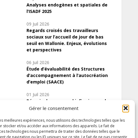
Analyses endogènes et spatiales de
l’ISADF 2025
09 Juil 2026
Regards croisés des travailleurs
sociaux sur l’accueil de jour de bas
seuil en Wallonie. Enjeux, évolutions
et perspectives
06 Juil 2026
Étude d’évaluabilité des Structures
d’accompagnement à l’autocréation
d’emploi (SAACE)
01 Juil 2026
Pénurie du personnel infirmier :quels
indicateurs d’offre de soins pour
Gérer le consentement
comprendre la situation en Wallonie ?
les meilleures expériences, nous utilisons des technologies telles que les
r stocker et/ou accéder aux informations des appareils. Le fait de
 ces technologies nous permettra de traiter des données telles que le
 de navigation ou les ID uniques sur ce site. Le fait de ne pas consentir