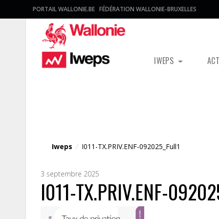
PORTAIL WALLONIE.BE
FÉDÉRATION WALLONIE-BRUXELLES
IWEPS
AC
Fichier média
Iweps
/
I011-TX.PRIV.ENF-092025_Full1
3 septembre 2025
I011-TX.PRIV.ENF-092025