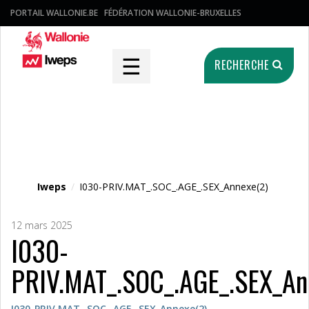
PORTAIL WALLONIE.BE
FÉDÉRATION WALLONIE-BRUXELLES
☰
RECHERCHE
Fichier média
Iweps
/
I030-PRIV.MAT_.SOC_.AGE_.SEX_Annexe(2)
12 mars 2025
I030-
PRIV.MAT_.SOC_.AGE_.SEX_An
I030-PRIV.MAT_.SOC_.AGE_.SEX_Annexe(2)