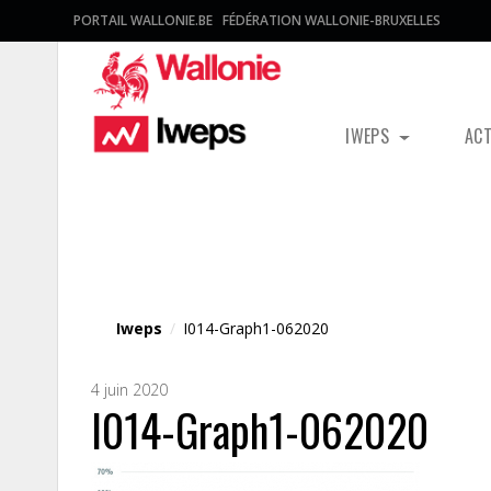
PORTAIL WALLONIE.BE
FÉDÉRATION WALLONIE-BRUXELLES
IWEPS
AC
Fichier média
Iweps
/
I014-Graph1-062020
4 juin 2020
I014-Graph1-062020