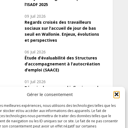
l’ISADF 2025
09 Juil 2026
Regards croisés des travailleurs
sociaux sur l’accueil de jour de bas
seuil en Wallonie. Enjeux, évolutions
et perspectives
06 Juil 2026
Étude d’évaluabilité des Structures
d’accompagnement à l’autocréation
d’emploi (SAACE)
01 Juil 2026
Pénurie du personnel infirmier :quels
indicateurs d’offre de soins pour
Gérer le consentement
comprendre la situation en Wallonie ?
les meilleures expériences, nous utilisons des technologies telles que les
r stocker et/ou accéder aux informations des appareils. Le fait de
 ces technologies nous permettra de traiter des données telles que le
 de navigation ou les ID uniques sur ce site. Le fait de ne pas consentir
Inscrivez-vous à notre newsletter
r son consentement peut avoir un effet négatif sur certaines