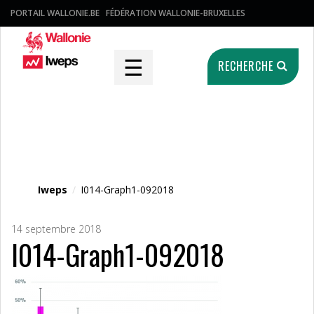
PORTAIL WALLONIE.BE
FÉDÉRATION WALLONIE-BRUXELLES
☰
RECHERCHE
Fichier média
Iweps
/
I014-Graph1-092018
14 septembre 2018
I014-Graph1-092018