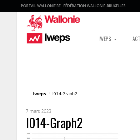
PORTAIL WALLONIE.BE
FÉDÉRATION WALLONIE-BRUXELLES
IWEPS
AC
Fichier média
Iweps
/
I014-Graph2
7 mars 2023
I014-Graph2