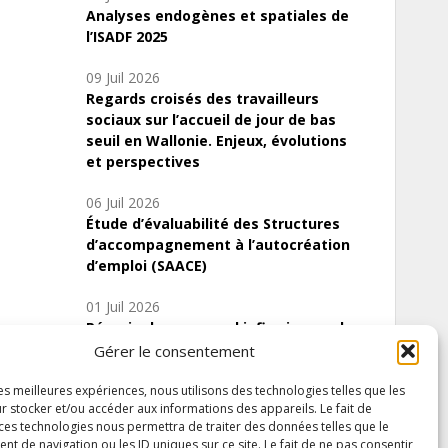
Analyses endogènes et spatiales de
l’ISADF 2025
09 Juil 2026
Regards croisés des travailleurs
sociaux sur l’accueil de jour de bas
seuil en Wallonie. Enjeux, évolutions
et perspectives
06 Juil 2026
Étude d’évaluabilité des Structures
d’accompagnement à l’autocréation
d’emploi (SAACE)
01 Juil 2026
Pénurie du personnel infirmier :quels
indicateurs d’offre de soins pour
Gérer le consentement
comprendre la situation en Wallonie ?
les meilleures expériences, nous utilisons des technologies telles que les
r stocker et/ou accéder aux informations des appareils. Le fait de
 ces technologies nous permettra de traiter des données telles que le
 de navigation ou les ID uniques sur ce site. Le fait de ne pas consentir