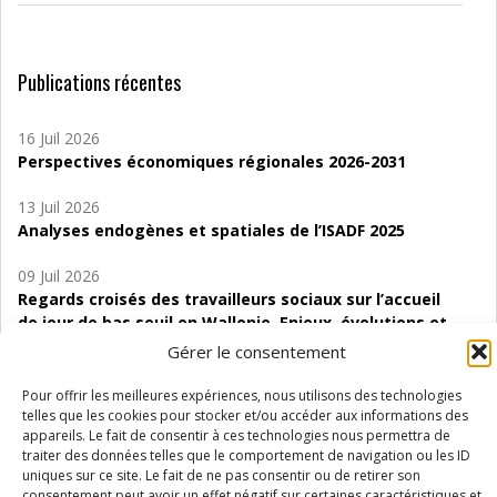
Publications récentes
16 Juil 2026
Perspectives économiques régionales 2026-2031
13 Juil 2026
Analyses endogènes et spatiales de l’ISADF 2025
09 Juil 2026
Regards croisés des travailleurs sociaux sur l’accueil
de jour de bas seuil en Wallonie. Enjeux, évolutions et
perspectives
Gérer le consentement
06 Juil 2026
Pour offrir les meilleures expériences, nous utilisons des technologies
Étude d’évaluabilité des Structures
telles que les cookies pour stocker et/ou accéder aux informations des
appareils. Le fait de consentir à ces technologies nous permettra de
d’accompagnement à l’autocréation d’emploi (SAACE)
traiter des données telles que le comportement de navigation ou les ID
uniques sur ce site. Le fait de ne pas consentir ou de retirer son
01 Juil 2026
consentement peut avoir un effet négatif sur certaines caractéristiques et