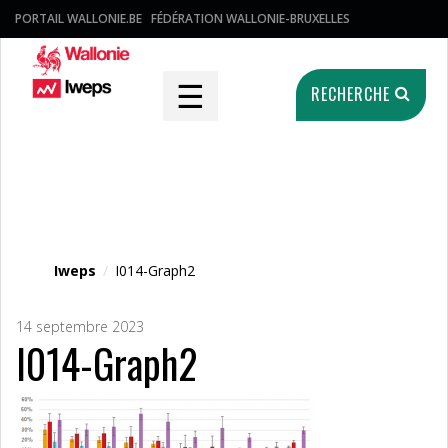
PORTAIL WALLONIE.BE
FÉDÉRATION WALLONIE-BRUXELLES
☰
RECHERCHE
Fichier média
Iweps
/
I014-Graph2
14 septembre 2023
I014-Graph2