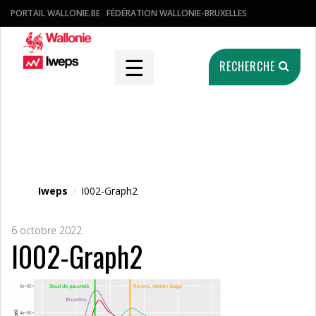
PORTAIL WALLONIE.BE
FÉDÉRATION WALLONIE-BRUXELLES
☰
RECHERCHE
Fichier média
Iweps
/
I002-Graph2
6 octobre 2022
I002-Graph2