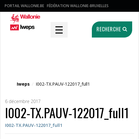
PORTAIL WALLONIE.BE
FÉDÉRATION WALLONIE-BRUXELLES
☰
RECHERCHE
Fichier média
Iweps
/
I002-TX.PAUV-122017_full1
6 décembre 2017
I002-TX.PAUV-122017_full1
I002-TX.PAUV-122017_full1