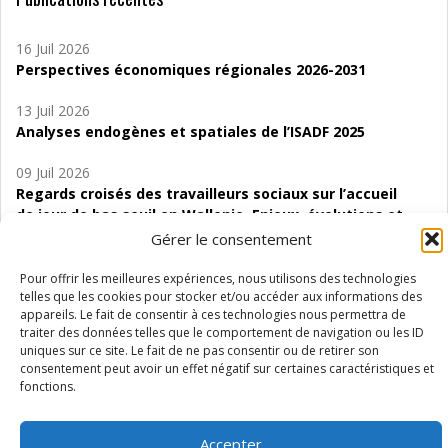
16 Juil 2026
Perspectives économiques régionales 2026-2031
13 Juil 2026
Analyses endogènes et spatiales de l’ISADF 2025
09 Juil 2026
Regards croisés des travailleurs sociaux sur l’accueil
de jour de bas seuil en Wallonie. Enjeux, évolutions et
perspectives
Gérer le consentement
06 Juil 2026
Pour offrir les meilleures expériences, nous utilisons des technologies
Étude d’évaluabilité des Structures
telles que les cookies pour stocker et/ou accéder aux informations des
appareils. Le fait de consentir à ces technologies nous permettra de
d’accompagnement à l’autocréation d’emploi (SAACE)
traiter des données telles que le comportement de navigation ou les ID
uniques sur ce site. Le fait de ne pas consentir ou de retirer son
01 Juil 2026
consentement peut avoir un effet négatif sur certaines caractéristiques et
Pénurie du personnel infirmier :quels indicateurs
fonctions.
d’offre de soins pour comprendre la situation en
Wallonie ?
Accepter