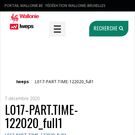
PORTAIL WALLONIE.BE
FÉDÉRATION WALLONIE-BRUXELLES
☰
RECHERCHE
Fichier média
Iweps
/
L017-PART.TIME-122020_full1
7 décembre 2020
L017-PART.TIME-
122020_full1
L017-PART.TIME-122020_full1