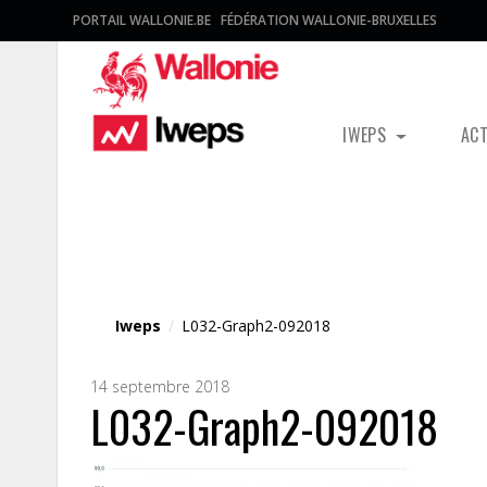
PORTAIL WALLONIE.BE
FÉDÉRATION WALLONIE-BRUXELLES
IWEPS
AC
Fichier média
Iweps
/
L032-Graph2-092018
14 septembre 2018
L032-Graph2-092018