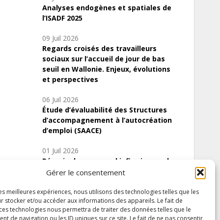
Analyses endogènes et spatiales de
l’ISADF 2025
09 Juil 2026
Regards croisés des travailleurs
sociaux sur l’accueil de jour de bas
seuil en Wallonie. Enjeux, évolutions
et perspectives
06 Juil 2026
Étude d’évaluabilité des Structures
d’accompagnement à l’autocréation
d’emploi (SAACE)
01 Juil 2026
Pénurie du personnel infirmier :quels
indicateurs d’offre de soins pour
Gérer le consentement
comprendre la situation en Wallonie ?
les meilleures expériences, nous utilisons des technologies telles que les
r stocker et/ou accéder aux informations des appareils. Le fait de
 ces technologies nous permettra de traiter des données telles que le
 de navigation ou les ID uniques sur ce site. Le fait de ne pas consentir