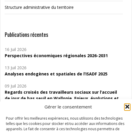
Structure administrative du territoire
Publications récentes
16 Juil 2026
Perspectives économiques régionales 2026-2031
13 Juil 2026
Analyses endogènes et spatiales de l’ISADF 2025
09 Juil 2026
Regards croisés des travailleurs sociaux sur l’accueil
de jour de bas seuil en Wallonie. Enjeux, évolutions et
perspectives
Gérer le consentement
06 Juil 2026
Pour offrir les meilleures expériences, nous utilisons des technologies
Étude d’évaluabilité des Structures
telles que les cookies pour stocker et/ou accéder aux informations des
d’accompagnement à l’autocréation d’emploi (SAACE)
appareils. Le fait de consentir à ces technologies nous permettra de