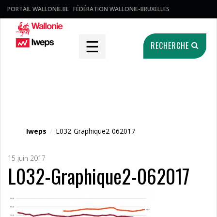
PORTAIL WALLONIE.BE
FÉDÉRATION WALLONIE-BRUXELLES
☰
RECHERCHE
Fichier média
Iweps
/
L032-Graphique2-062017
15 juin 2017
L032-Graphique2-062017