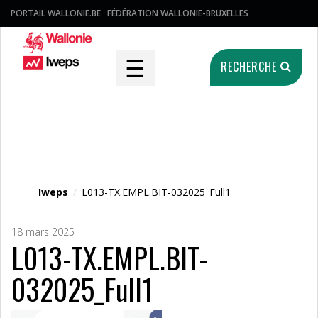
PORTAIL WALLONIE.BE
FÉDÉRATION WALLONIE-BRUXELLES
☰
RECHERCHE
Fichier média
Iweps
/
L013-TX.EMPL.BIT-032025_Full1
18 mars 2025
L013-TX.EMPL.BIT-
032025_Full1