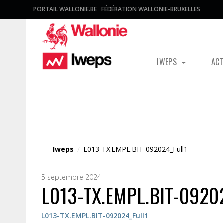
PORTAIL WALLONIE.BE
FÉDÉRATION WALLONIE-BRUXELLES
IWEPS
AC
Fichier média
Iweps
/
L013-TX.EMPL.BIT-092024_Full1
5 septembre 2024
L013-TX.EMPL.BIT-09202
L013-TX.EMPL.BIT-092024_Full1