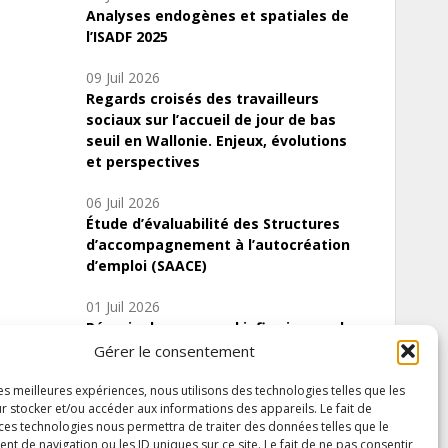
Analyses endogènes et spatiales de
l’ISADF 2025
09 Juil 2026
Regards croisés des travailleurs
sociaux sur l’accueil de jour de bas
seuil en Wallonie. Enjeux, évolutions
et perspectives
06 Juil 2026
Étude d’évaluabilité des Structures
d’accompagnement à l’autocréation
d’emploi (SAACE)
01 Juil 2026
Pénurie du personnel infirmier :quels
indicateurs d’offre de soins pour
Gérer le consentement
comprendre la situation en Wallonie ?
les meilleures expériences, nous utilisons des technologies telles que les
r stocker et/ou accéder aux informations des appareils. Le fait de
 ces technologies nous permettra de traiter des données telles que le
 de navigation ou les ID uniques sur ce site. Le fait de ne pas consentir