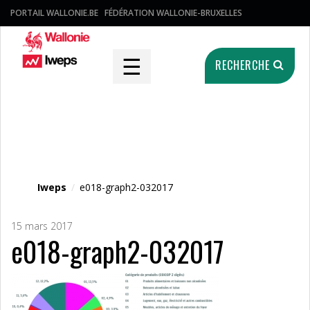
PORTAIL WALLONIE.BE
FÉDÉRATION WALLONIE-BRUXELLES
☰
RECHERCHE
Fichier média
Iweps
/
e018-graph2-032017
15 mars 2017
e018-graph2-032017