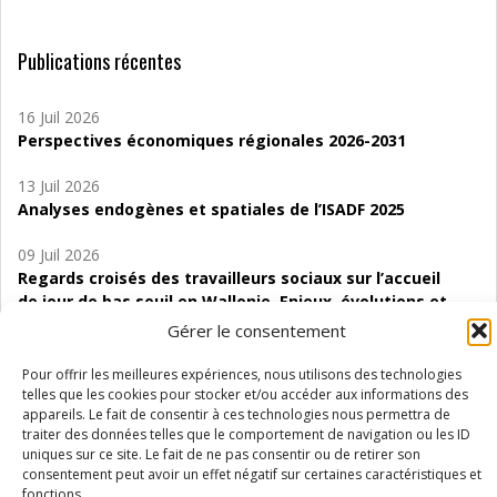
Publications récentes
16 Juil 2026
Perspectives économiques régionales 2026-2031
13 Juil 2026
Analyses endogènes et spatiales de l’ISADF 2025
09 Juil 2026
Regards croisés des travailleurs sociaux sur l’accueil
de jour de bas seuil en Wallonie. Enjeux, évolutions et
perspectives
Gérer le consentement
06 Juil 2026
Pour offrir les meilleures expériences, nous utilisons des technologies
Étude d’évaluabilité des Structures
telles que les cookies pour stocker et/ou accéder aux informations des
appareils. Le fait de consentir à ces technologies nous permettra de
d’accompagnement à l’autocréation d’emploi (SAACE)
traiter des données telles que le comportement de navigation ou les ID
uniques sur ce site. Le fait de ne pas consentir ou de retirer son
01 Juil 2026
consentement peut avoir un effet négatif sur certaines caractéristiques et
Pénurie du personnel infirmier :quels indicateurs
fonctions.