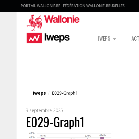
PORTAIL WALLONIE.BE
FÉDÉRATION WALLONIE-BRUXELLES
IWEPS
AC
Fichier média
Iweps
/
E029-Graph1
3 septembre 2025
E029-Graph1