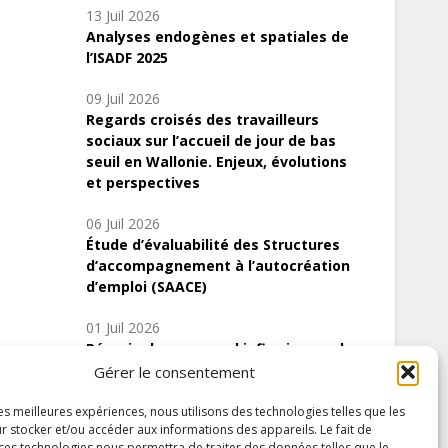
13 Juil 2026
Analyses endogènes et spatiales de
l’ISADF 2025
09 Juil 2026
Regards croisés des travailleurs
sociaux sur l’accueil de jour de bas
seuil en Wallonie. Enjeux, évolutions
et perspectives
06 Juil 2026
Étude d’évaluabilité des Structures
d’accompagnement à l’autocréation
d’emploi (SAACE)
01 Juil 2026
Pénurie du personnel infirmier :quels
indicateurs d’offre de soins pour
Gérer le consentement
comprendre la situation en Wallonie ?
les meilleures expériences, nous utilisons des technologies telles que les
r stocker et/ou accéder aux informations des appareils. Le fait de
 ces technologies nous permettra de traiter des données telles que le