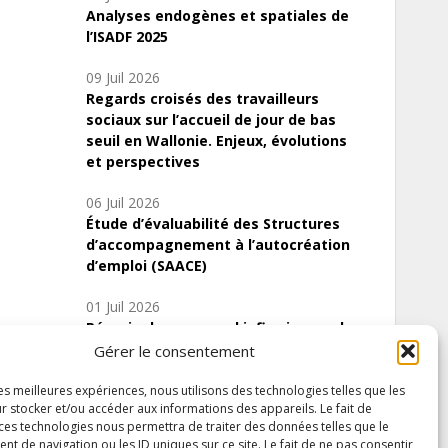
Analyses endogènes et spatiales de
l’ISADF 2025
09 Juil 2026
Regards croisés des travailleurs
sociaux sur l’accueil de jour de bas
seuil en Wallonie. Enjeux, évolutions
et perspectives
06 Juil 2026
Étude d’évaluabilité des Structures
d’accompagnement à l’autocréation
d’emploi (SAACE)
01 Juil 2026
Pénurie du personnel infirmier :quels
indicateurs d’offre de soins pour
Gérer le consentement
comprendre la situation en Wallonie ?
les meilleures expériences, nous utilisons des technologies telles que les
r stocker et/ou accéder aux informations des appareils. Le fait de
 ces technologies nous permettra de traiter des données telles que le
 de navigation ou les ID uniques sur ce site. Le fait de ne pas consentir