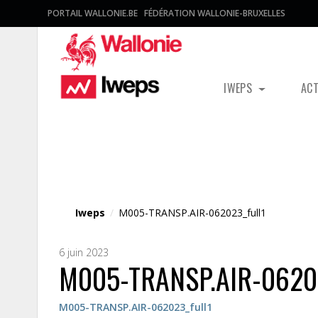
PORTAIL WALLONIE.BE
FÉDÉRATION WALLONIE-BRUXELLES
IWEPS
AC
Fichier média
Iweps
/
M005-TRANSP.AIR-062023_full1
6 juin 2023
M005-TRANSP.AIR-06202
M005-TRANSP.AIR-062023_full1