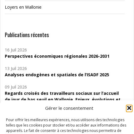
Loyers en Wallonie
Publications récentes
16 Juil 2026
Perspectives économiques régionales 2026-2031
13 Juil 2026
Analyses endogènes et spatiales de l’ISADF 2025
09 Juil 2026
Regards croisés des travailleurs sociaux sur l’accueil
de jour de bas seuil en Wallonie. Enjeux, évolutions et
perspectives
Gérer le consentement
06 Juil 2026
Pour offrir les meilleures expériences, nous utilisons des technologies
Étude d’évaluabilité des Structures
telles que les cookies pour stocker et/ou accéder aux informations des
d’accompagnement à l’autocréation d’emploi (SAACE)
appareils. Le fait de consentir à ces technologies nous permettra de