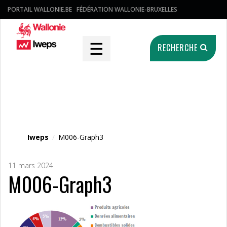
PORTAIL WALLONIE.BE
FÉDÉRATION WALLONIE-BRUXELLES
☰
RECHERCHE
Fichier média
Iweps
/
M006-Graph3
11 mars 2024
M006-Graph3