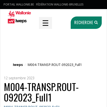
PORTAIL WALLONIE.BE
FÉDÉRATION WALLONIE-BRUXELLES
☰
RECHERCHE
Fichier média
Iweps
/
M004-TRANSP.ROUT-092023_Full1
12 septembre 2023
M004-TRANSP.ROUT-
092023_Full1
M004-TRANSP.ROUT-092023_Full1