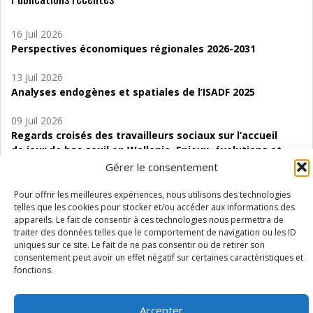
16 Juil 2026
Perspectives économiques régionales 2026-2031
13 Juil 2026
Analyses endogènes et spatiales de l’ISADF 2025
09 Juil 2026
Regards croisés des travailleurs sociaux sur l’accueil
de jour de bas seuil en Wallonie. Enjeux, évolutions et
perspectives
Gérer le consentement
06 Juil 2026
Pour offrir les meilleures expériences, nous utilisons des technologies
Étude d’évaluabilité des Structures
telles que les cookies pour stocker et/ou accéder aux informations des
appareils. Le fait de consentir à ces technologies nous permettra de
d’accompagnement à l’autocréation d’emploi (SAACE)
traiter des données telles que le comportement de navigation ou les ID
uniques sur ce site. Le fait de ne pas consentir ou de retirer son
01 Juil 2026
consentement peut avoir un effet négatif sur certaines caractéristiques et
Pénurie du personnel infirmier :quels indicateurs
fonctions.
d’offre de soins pour comprendre la situation en
Wallonie ?
Accepter