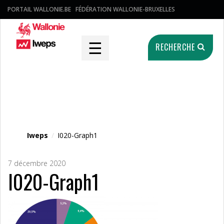
PORTAIL WALLONIE.BE
FÉDÉRATION WALLONIE-BRUXELLES
☰
RECHERCHE
Fichier média
Iweps
/
I020-Graph1
7 décembre 2020
I020-Graph1