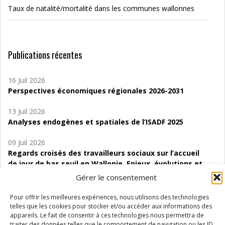
Taux de natalité/mortalité dans les communes wallonnes
Publications récentes
16 Juil 2026
Perspectives économiques régionales 2026-2031
13 Juil 2026
Analyses endogènes et spatiales de l’ISADF 2025
09 Juil 2026
Regards croisés des travailleurs sociaux sur l’accueil
de jour de bas seuil en Wallonie. Enjeux, évolutions et
perspectives
Gérer le consentement
06 Juil 2026
Pour offrir les meilleures expériences, nous utilisons des technologies
Étude d’évaluabilité des Structures
telles que les cookies pour stocker et/ou accéder aux informations des
d’accompagnement à l’autocréation d’emploi (SAACE)
appareils. Le fait de consentir à ces technologies nous permettra de
traiter des données telles que le comportement de navigation ou les ID