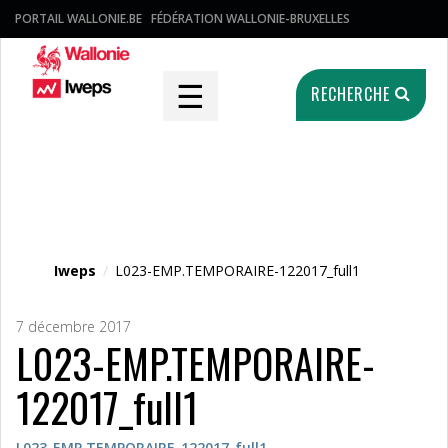
PORTAIL WALLONIE.BE
FÉDÉRATION WALLONIE-BRUXELLES
☰
RECHERCHE
Fichier média
Iweps
/
L023-EMP.TEMPORAIRE-122017_full1
7 décembre 2017
L023-EMP.TEMPORAIRE-
122017_full1
L023-EMP.TEMPORAIRE-122017_full1