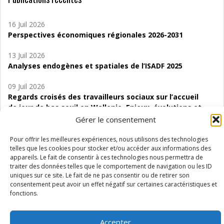
16 Juil 2026
Perspectives économiques régionales 2026-2031
13 Juil 2026
Analyses endogènes et spatiales de l’ISADF 2025
09 Juil 2026
Regards croisés des travailleurs sociaux sur l’accueil
de jour de bas seuil en Wallonie. Enjeux, évolutions et
perspectives
Gérer le consentement
06 Juil 2026
Pour offrir les meilleures expériences, nous utilisons des technologies
Étude d’évaluabilité des Structures
telles que les cookies pour stocker et/ou accéder aux informations des
appareils. Le fait de consentir à ces technologies nous permettra de
d’accompagnement à l’autocréation d’emploi (SAACE)
traiter des données telles que le comportement de navigation ou les ID
uniques sur ce site. Le fait de ne pas consentir ou de retirer son
01 Juil 2026
consentement peut avoir un effet négatif sur certaines caractéristiques et
Pénurie du personnel infirmier :quels indicateurs
fonctions.
d’offre de soins pour comprendre la situation en
Wallonie ?
Accepter