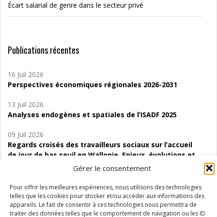
Écart salarial de genre dans le secteur privé
Publications récentes
16 Juil 2026
Perspectives économiques régionales 2026-2031
13 Juil 2026
Analyses endogènes et spatiales de l’ISADF 2025
09 Juil 2026
Regards croisés des travailleurs sociaux sur l’accueil
de jour de bas seuil en Wallonie. Enjeux, évolutions et
perspectives
Gérer le consentement
06 Juil 2026
Pour offrir les meilleures expériences, nous utilisons des technologies
Étude d’évaluabilité des Structures
telles que les cookies pour stocker et/ou accéder aux informations des
d’accompagnement à l’autocréation d’emploi (SAACE)
appareils. Le fait de consentir à ces technologies nous permettra de
traiter des données telles que le comportement de navigation ou les ID