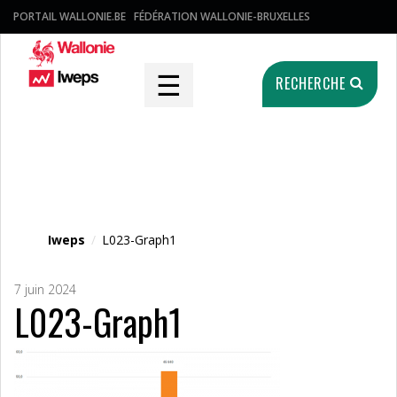
PORTAIL WALLONIE.BE
FÉDÉRATION WALLONIE-BRUXELLES
☰
RECHERCHE
Fichier média
Iweps
/
L023-Graph1
7 juin 2024
L023-Graph1