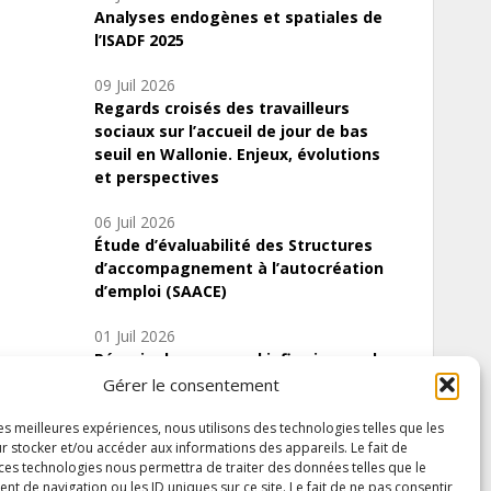
Analyses endogènes et spatiales de
l’ISADF 2025
09 Juil 2026
Regards croisés des travailleurs
sociaux sur l’accueil de jour de bas
seuil en Wallonie. Enjeux, évolutions
et perspectives
06 Juil 2026
Étude d’évaluabilité des Structures
d’accompagnement à l’autocréation
d’emploi (SAACE)
01 Juil 2026
Pénurie du personnel infirmier :quels
indicateurs d’offre de soins pour
Gérer le consentement
comprendre la situation en Wallonie ?
les meilleures expériences, nous utilisons des technologies telles que les
r stocker et/ou accéder aux informations des appareils. Le fait de
 ces technologies nous permettra de traiter des données telles que le
 de navigation ou les ID uniques sur ce site. Le fait de ne pas consentir