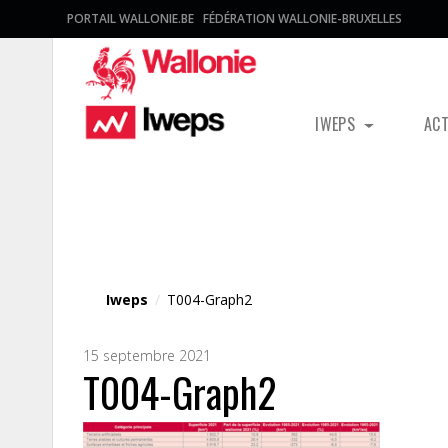
PORTAIL WALLONIE.BE
FÉDÉRATION WALLONIE-BRUXELLES
IWEPS
AC
Fichier média
Iweps
/
T004-Graph2
15 septembre 2021
T004-Graph2