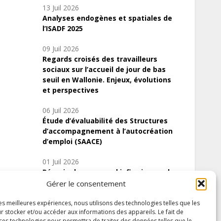
13 Juil 2026
Analyses endogènes et spatiales de
l’ISADF 2025
09 Juil 2026
Regards croisés des travailleurs
sociaux sur l’accueil de jour de bas
seuil en Wallonie. Enjeux, évolutions
et perspectives
06 Juil 2026
Étude d’évaluabilité des Structures
d’accompagnement à l’autocréation
d’emploi (SAACE)
01 Juil 2026
Pénurie du personnel infirmier :quels
indicateurs d’offre de soins pour
Gérer le consentement
comprendre la situation en Wallonie ?
les meilleures expériences, nous utilisons des technologies telles que les
r stocker et/ou accéder aux informations des appareils. Le fait de
 ces technologies nous permettra de traiter des données telles que le