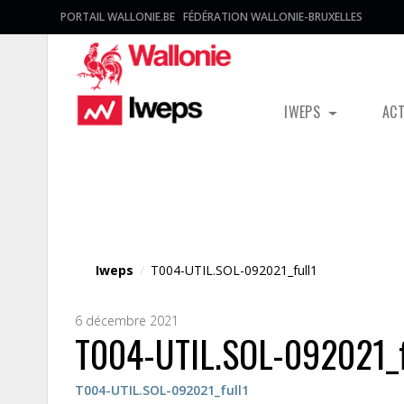
PORTAIL WALLONIE.BE
FÉDÉRATION WALLONIE-BRUXELLES
IWEPS
AC
Fichier média
Iweps
/
T004-UTIL.SOL-092021_full1
6 décembre 2021
T004-UTIL.SOL-092021_f
T004-UTIL.SOL-092021_full1