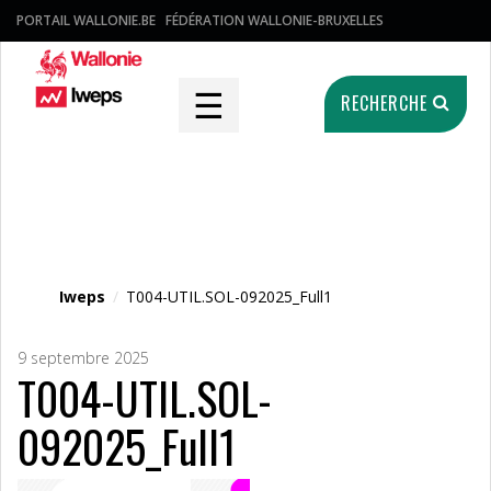
PORTAIL WALLONIE.BE
FÉDÉRATION WALLONIE-BRUXELLES
☰
RECHERCHE
Fichier média
Iweps
/
T004-UTIL.SOL-092025_Full1
9 septembre 2025
T004-UTIL.SOL-
092025_Full1