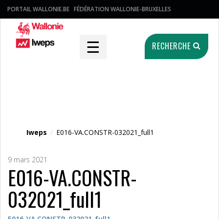
PORTAIL WALLONIE.BE
FÉDÉRATION WALLONIE-BRUXELLES
☰
RECHERCHE
Fichier média
Iweps
/
E016-VA.CONSTR-032021_full1
9 mars 2021
E016-VA.CONSTR-
032021_full1
E016-VA.CONSTR-032021_full1