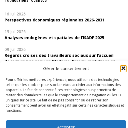
16 Juil 2026
Perspectives économiques régionales 2026-2031
13 Juil 2026
Analyses endogènes et spatiales de l’ISADF 2025
09 Juil 2026
Regards croisés des travailleurs sociaux sur l’accueil
de jour de bas seuil en Wallonie. Enjeux, évolutions et
perspectives
Gérer le consentement
06 Juil 2026
Pour offrir les meilleures expériences, nous utilisons des technologies
Étude d’évaluabilité des Structures
telles que les cookies pour stocker et/ou accéder aux informations des
appareils. Le fait de consentir à ces technologies nous permettra de
d’accompagnement à l’autocréation d’emploi (SAACE)
traiter des données telles que le comportement de navigation ou les ID
uniques sur ce site. Le fait de ne pas consentir ou de retirer son
01 Juil 2026
consentement peut avoir un effet négatif sur certaines caractéristiques et
Pénurie du personnel infirmier :quels indicateurs
fonctions.
d’offre de soins pour comprendre la situation en
Wallonie ?
Accepter