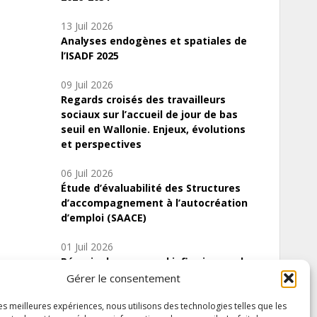
13 Juil 2026
Analyses endogènes et spatiales de
l’ISADF 2025
09 Juil 2026
Regards croisés des travailleurs
sociaux sur l’accueil de jour de bas
seuil en Wallonie. Enjeux, évolutions
et perspectives
06 Juil 2026
Étude d’évaluabilité des Structures
d’accompagnement à l’autocréation
d’emploi (SAACE)
01 Juil 2026
Pénurie du personnel infirmier :quels
indicateurs d’offre de soins pour
Gérer le consentement
comprendre la situation en Wallonie ?
les meilleures expériences, nous utilisons des technologies telles que les