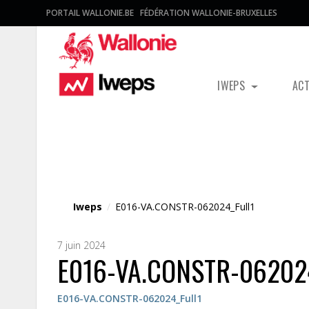
PORTAIL WALLONIE.BE
FÉDÉRATION WALLONIE-BRUXELLES
IWEPS
AC
Fichier média
Iweps
/
E016-VA.CONSTR-062024_Full1
7 juin 2024
E016-VA.CONSTR-062024
E016-VA.CONSTR-062024_Full1