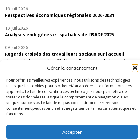
16 Juil 2026
Perspectives économiques régionales 2026-2031
13 Juil 2026
Analyses endogènes et spatiales de l’ISADF 2025
09 Juil 2026
Regards croisés des travailleurs sociaux sur l’accueil
de jour de bas seuil en Wallonie. Enjeux, évolutions et
perspectives
Gérer le consentement
06 Juil 2026
Pour offrir les meilleures expériences, nous utilisons des technologies
telles que les cookies pour stocker et/ou accéder aux informations des
Étude d’évaluabilité des Structures
appareils. Le fait de consentir à ces technologies nous permettra de
d’accompagnement à l’autocréation d’emploi (SAACE)
traiter des données telles que le comportement de navigation ou les ID
uniques sur ce site. Le fait de ne pas consentir ou de retirer son
01 Juil 2026
consentement peut avoir un effet négatif sur certaines caractéristiques et
Pénurie du personnel infirmier :quels indicateurs
fonctions.
d’offre de soins pour comprendre la situation en
Wallonie ?
Accepter