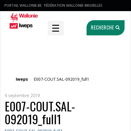
PORTAIL WALLONIE.BE
FÉDÉRATION WALLONIE-BRUXELLES
☰
RECHERCHE
Fichier média
Iweps
/
E007-COUT.SAL-092019_full1
4 septembre 2019
E007-COUT.SAL-
092019_full1
E007-COUT.SAL-092019_full1