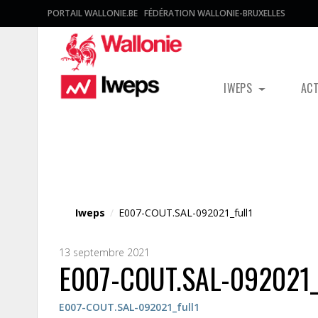
PORTAIL WALLONIE.BE
FÉDÉRATION WALLONIE-BRUXELLES
IWEPS
AC
Fichier média
Iweps
/
E007-COUT.SAL-092021_full1
13 septembre 2021
E007-COUT.SAL-092021_
E007-COUT.SAL-092021_full1