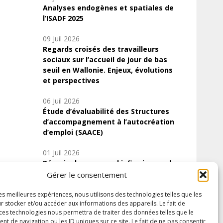
Analyses endogènes et spatiales de
l’ISADF 2025
09 Juil 2026
Regards croisés des travailleurs
sociaux sur l’accueil de jour de bas
seuil en Wallonie. Enjeux, évolutions
et perspectives
06 Juil 2026
Étude d’évaluabilité des Structures
d’accompagnement à l’autocréation
d’emploi (SAACE)
01 Juil 2026
Pénurie du personnel infirmier :quels
indicateurs d’offre de soins pour
Gérer le consentement
comprendre la situation en Wallonie ?
les meilleures expériences, nous utilisons des technologies telles que les
r stocker et/ou accéder aux informations des appareils. Le fait de
 ces technologies nous permettra de traiter des données telles que le
 de navigation ou les ID uniques sur ce site. Le fait de ne pas consentir