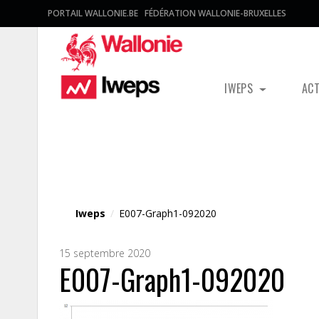
PORTAIL WALLONIE.BE
FÉDÉRATION WALLONIE-BRUXELLES
IWEPS
AC
Fichier média
Iweps
/
E007-Graph1-092020
15 septembre 2020
E007-Graph1-092020