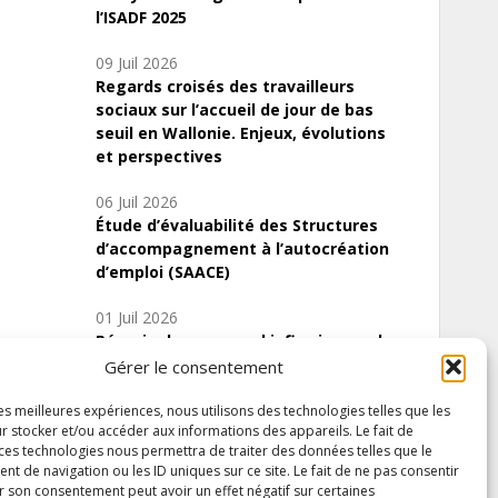
l’ISADF 2025
09 Juil 2026
Regards croisés des travailleurs
sociaux sur l’accueil de jour de bas
seuil en Wallonie. Enjeux, évolutions
et perspectives
06 Juil 2026
Étude d’évaluabilité des Structures
d’accompagnement à l’autocréation
d’emploi (SAACE)
01 Juil 2026
Pénurie du personnel infirmier :quels
indicateurs d’offre de soins pour
Gérer le consentement
comprendre la situation en Wallonie ?
les meilleures expériences, nous utilisons des technologies telles que les
r stocker et/ou accéder aux informations des appareils. Le fait de
 ces technologies nous permettra de traiter des données telles que le
 de navigation ou les ID uniques sur ce site. Le fait de ne pas consentir
Inscrivez-vous à notre newsletter
r son consentement peut avoir un effet négatif sur certaines