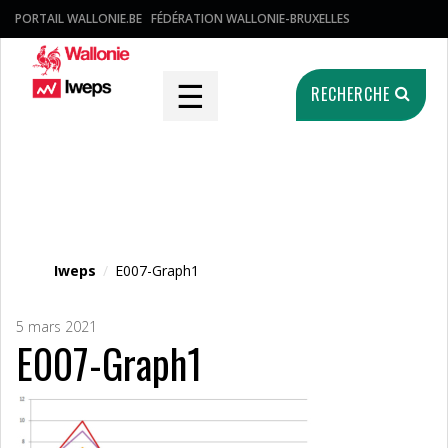
PORTAIL WALLONIE.BE
FÉDÉRATION WALLONIE-BRUXELLES
☰
RECHERCHE
Fichier média
Iweps
/
E007-Graph1
5 mars 2021
E007-Graph1