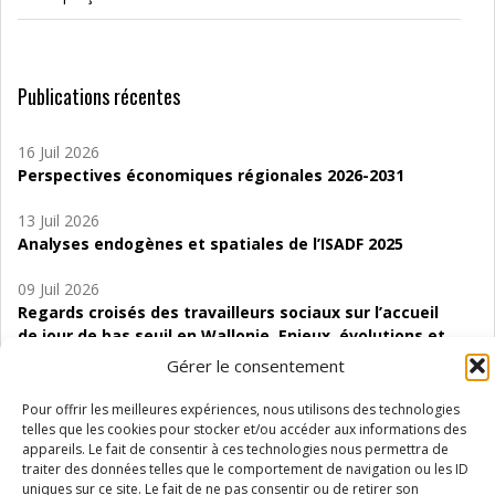
Publications récentes
16 Juil 2026
Perspectives économiques régionales 2026-2031
13 Juil 2026
Analyses endogènes et spatiales de l’ISADF 2025
09 Juil 2026
Regards croisés des travailleurs sociaux sur l’accueil
de jour de bas seuil en Wallonie. Enjeux, évolutions et
perspectives
Gérer le consentement
06 Juil 2026
Pour offrir les meilleures expériences, nous utilisons des technologies
Étude d’évaluabilité des Structures
telles que les cookies pour stocker et/ou accéder aux informations des
d’accompagnement à l’autocréation d’emploi (SAACE)
appareils. Le fait de consentir à ces technologies nous permettra de
traiter des données telles que le comportement de navigation ou les ID
uniques sur ce site. Le fait de ne pas consentir ou de retirer son