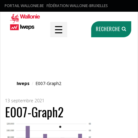
PORTAIL WALLONIE.BE
FÉDÉRATION WALLONIE-BRUXELLES
☰
RECHERCHE
Fichier média
Iweps
/
E007-Graph2
13 septembre 2021
E007-Graph2