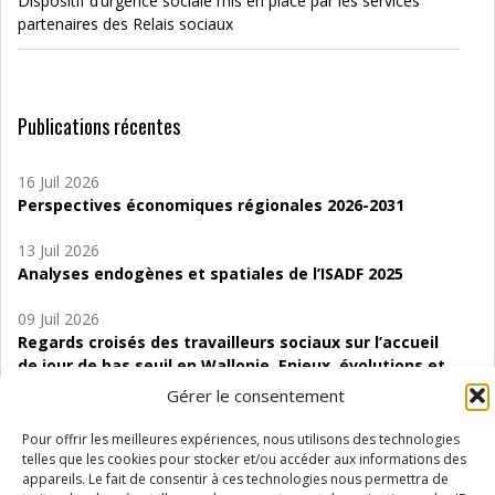
Dispositif d’urgence sociale mis en place par les services
partenaires des Relais sociaux
Publications récentes
16 Juil 2026
Perspectives économiques régionales 2026-2031
13 Juil 2026
Analyses endogènes et spatiales de l’ISADF 2025
09 Juil 2026
Regards croisés des travailleurs sociaux sur l’accueil
de jour de bas seuil en Wallonie. Enjeux, évolutions et
perspectives
Gérer le consentement
06 Juil 2026
Pour offrir les meilleures expériences, nous utilisons des technologies
Étude d’évaluabilité des Structures
telles que les cookies pour stocker et/ou accéder aux informations des
d’accompagnement à l’autocréation d’emploi (SAACE)
appareils. Le fait de consentir à ces technologies nous permettra de