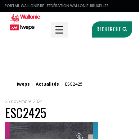
PORTAIL WALLONIE.BE
FÉDÉRATION WALLONIE-BRUXELLES
☰
RECHERCHE
Fichier média
Iweps
/
Actualités
/
ESC2425
25 novembre 2024
ESC2425