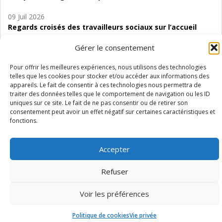
09 Juil 2026
Regards croisés des travailleurs sociaux sur l’accueil
de jour de bas seuil en Wallonie. Enjeux, évolutions et
Gérer le consentement
perspectives
Pour offrir les meilleures expériences, nous utilisons des technologies
06 Juil 2026
telles que les cookies pour stocker et/ou accéder aux informations des
Étude d’évaluabilité des Structures
appareils. Le fait de consentir à ces technologies nous permettra de
d’accompagnement à l’autocréation d’emploi (SAACE)
traiter des données telles que le comportement de navigation ou les ID
uniques sur ce site. Le fait de ne pas consentir ou de retirer son
01 Juil 2026
consentement peut avoir un effet négatif sur certaines caractéristiques et
Pénurie du personnel infirmier :quels indicateurs
fonctions.
d’offre de soins pour comprendre la situation en
Wallonie ?
Accepter
Refuser
Voir les préférences
Mentions légales
Vie privée
Médiateur
Accessibilité
Politique de cookies
Vie privée