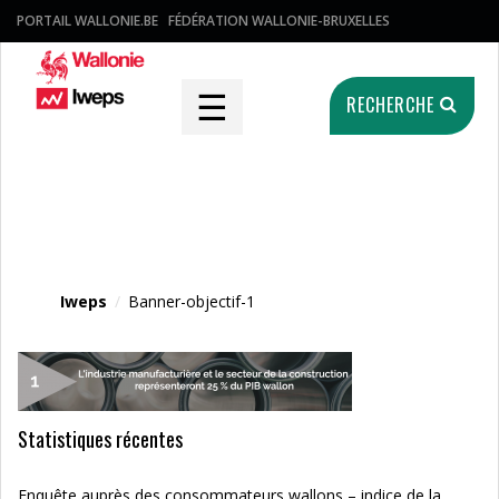
PORTAIL WALLONIE.BE
FÉDÉRATION WALLONIE-BRUXELLES
☰
RECHERCHE
Fichier média
Iweps
/
Banner-objectif-1
Statistiques récentes
Enquête auprès des consommateurs wallons – indice de la