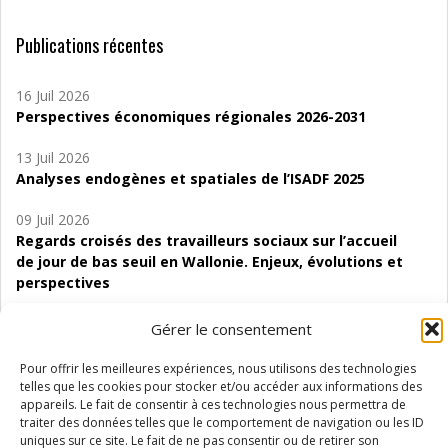
Publications récentes
16 Juil 2026
Perspectives économiques régionales 2026-2031
13 Juil 2026
Analyses endogènes et spatiales de l’ISADF 2025
09 Juil 2026
Regards croisés des travailleurs sociaux sur l’accueil
de jour de bas seuil en Wallonie. Enjeux, évolutions et
perspectives
06 Juil 2026
Gérer le consentement
Étude d’évaluabilité des Structures
d’accompagnement à l’autocréation d’emploi (SAACE)
Pour offrir les meilleures expériences, nous utilisons des technologies
telles que les cookies pour stocker et/ou accéder aux informations des
appareils. Le fait de consentir à ces technologies nous permettra de
01 Juil 2026
traiter des données telles que le comportement de navigation ou les ID
Pénurie du personnel infirmier :quels indicateurs
uniques sur ce site. Le fait de ne pas consentir ou de retirer son