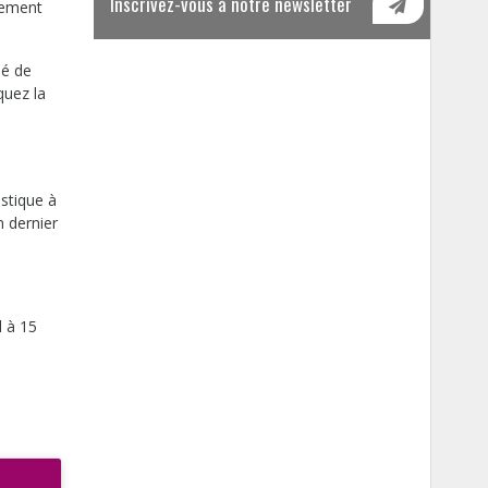
Inscrivez-vous à notre newsletter
nement
ié de
quez la
istique à
n dernier
l à 15