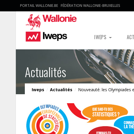
PORTAIL WALLONIE.BE
FÉDÉRATION WALLONIE-BRUXELLES
IWEPS
AC
Actualités
Iweps
/
Actualités
/
Nouveauté: les Olympiades e