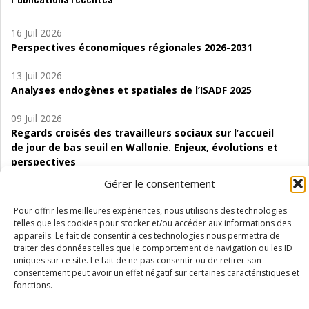
16 Juil 2026
Perspectives économiques régionales 2026-2031
13 Juil 2026
Analyses endogènes et spatiales de l’ISADF 2025
09 Juil 2026
Regards croisés des travailleurs sociaux sur l’accueil
de jour de bas seuil en Wallonie. Enjeux, évolutions et
perspectives
Gérer le consentement
06 Juil 2026
Étude d’évaluabilité des Structures
Pour offrir les meilleures expériences, nous utilisons des technologies
d’accompagnement à l’autocréation d’emploi (SAACE)
telles que les cookies pour stocker et/ou accéder aux informations des
appareils. Le fait de consentir à ces technologies nous permettra de
01 Juil 2026
traiter des données telles que le comportement de navigation ou les ID
uniques sur ce site. Le fait de ne pas consentir ou de retirer son
Pénurie du personnel infirmier :quels indicateurs
consentement peut avoir un effet négatif sur certaines caractéristiques et
d’offre de soins pour comprendre la situation en
fonctions.
Wallonie ?