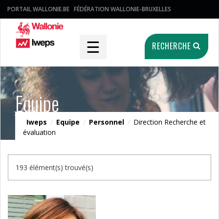
PORTAIL WALLONIE.BE
FÉDÉRATION WALLONIE-BRUXELLES
☰
RECHERCHE
Equipe
Iweps
/
Equipe
/
Personnel
/
Direction Recherche et
évaluation
193 élément(s) trouvé(s)