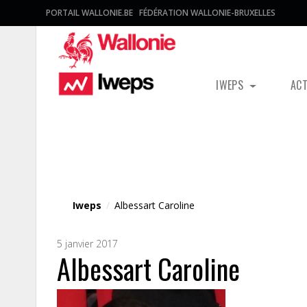
PORTAIL WALLONIE.BE
FÉDÉRATION WALLONIE-BRUXELLES
IWEPS
AC
Fichier média
Iweps
/
Albessart Caroline
5 janvier 2017
Albessart Caroline