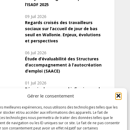
l’ISADF 2025
09 Juil 2026
Regards croisés des travailleurs
sociaux sur l’accueil de jour de bas
seuil en Wallonie. Enjeux, évolutions
et perspectives
06 Juil 2026
Étude d’évaluabilité des Structures
d’accompagnement à l’autocréation
d’emploi (SAACE)
01 Juil 2026
Pénurie du personnel infirmier :quels
indicateurs d’offre de soins pour
Gérer le consentement
comprendre la situation en Wallonie ?
les meilleures expériences, nous utilisons des technologies telles que les
r stocker et/ou accéder aux informations des appareils. Le fait de
 ces technologies nous permettra de traiter des données telles que le
 de navigation ou les ID uniques sur ce site. Le fait de ne pas consentir
Inscrivez-vous à notre newsletter
r son consentement peut avoir un effet négatif sur certaines