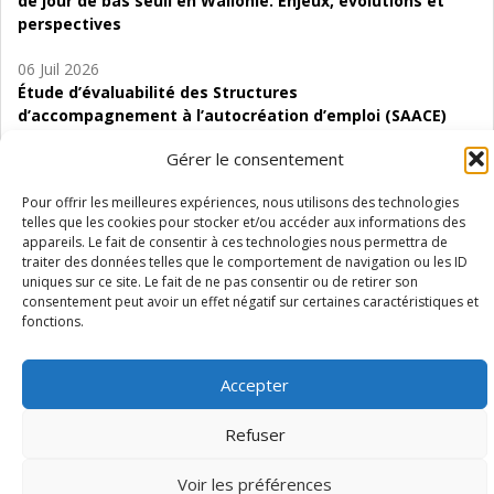
de jour de bas seuil en Wallonie. Enjeux, évolutions et
perspectives
06 Juil 2026
Étude d’évaluabilité des Structures
d’accompagnement à l’autocréation d’emploi (SAACE)
Gérer le consentement
01 Juil 2026
Pénurie du personnel infirmier :quels indicateurs
Pour offrir les meilleures expériences, nous utilisons des technologies
d’offre de soins pour comprendre la situation en
telles que les cookies pour stocker et/ou accéder aux informations des
Wallonie ?
appareils. Le fait de consentir à ces technologies nous permettra de
traiter des données telles que le comportement de navigation ou les ID
uniques sur ce site. Le fait de ne pas consentir ou de retirer son
consentement peut avoir un effet négatif sur certaines caractéristiques et
fonctions.
Mentions légales
Vie privée
Médiateur
Accessibilité
Accepter
Refuser
Voir les préférences