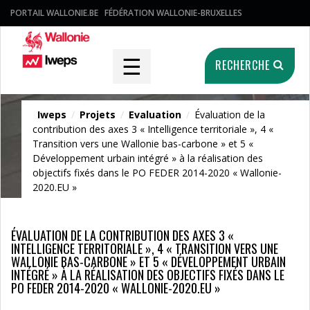
PORTAIL WALLONIE.BE
FÉDÉRATION WALLONIE-BRUXELLES
☰
RECHERCHE
Iweps
/
Projets
/
Evaluation
/
Évaluation de la
contribution des axes 3 « Intelligence territoriale », 4 «
Projets
Transition vers une Wallonie bas-carbone » et 5 «
Développement urbain intégré » à la réalisation des
objectifs fixés dans le PO FEDER 2014-2020 « Wallonie-
2020.EU »
ÉVALUATION DE LA CONTRIBUTION DES AXES 3 «
INTELLIGENCE TERRITORIALE », 4 « TRANSITION VERS UNE
WALLONIE BAS-CARBONE » ET 5 « DÉVELOPPEMENT URBAIN
INTÉGRÉ » À LA RÉALISATION DES OBJECTIFS FIXÉS DANS LE
PO FEDER 2014-2020 « WALLONIE-2020.EU »