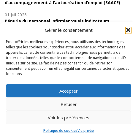
d’accompagnement à l’autocréation d’emploi (SAACE)
01 Juil 2026
Pénurie du personnel infirmier :quels indicateurs
d’offre de soins pour comprendre la situation en
Gérer le consentement
Wallonie ?
Pour offrir les meilleures expériences, nous utilisons des technologies
telles que les cookies pour stocker et/ou accéder aux informations des
appareils. Le fait de consentir à ces technologies nous permettra de
traiter des données telles que le comportement de navigation ou les ID
uniques sur ce site. Le fait de ne pas consentir ou de retirer son
Mentions légales
Vie privée
Médiateur
Accessibilité
consentement peut avoir un effet négatif sur certaines caractéristiques et
fonctions.
Accepter
Refuser
Voir les préférences
Politique de cookies
Vie privée