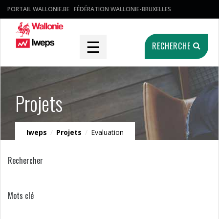
PORTAIL WALLONIE.BE
FÉDÉRATION WALLONIE-BRUXELLES
☰
RECHERCHE
Projets
Iweps
/
Projets
/
Evaluation
Rechercher
Mots clé